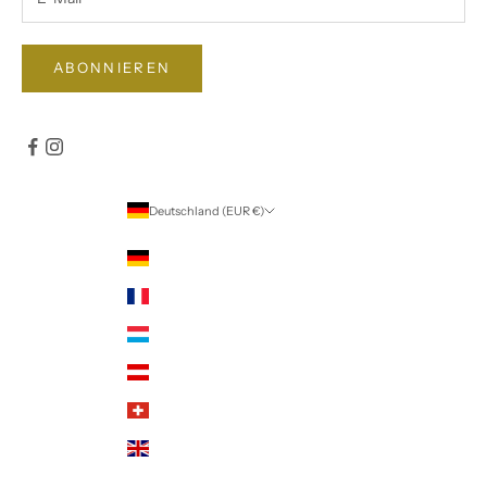
ABONNIEREN
Deutschland (EUR €)
Land
Deutschland (EUR €)
Frankreich (EUR €)
Luxemburg (EUR €)
Österreich (EUR €)
Schweiz (CHF CHF)
Vereinigtes Königreich (GBP £)