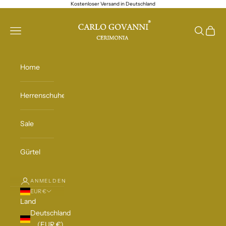
Zum Inhalt springen
Kostenloser Versand in Deutschland
CARLO GOVANNI
Navigationsmenü öffnen
Suche öff
Waren
Home
Herrenschuhe
Sale
Gürtel
ANMELDEN
EUR €
Land
Deutschland
(EUR €)