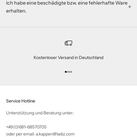
Ich habe eine beschädigte bzw. eine fehlerhafte Ware
erhalten.
Kostenloser Versand in Deutschland
Gehe zu Element 1
Gehe zu Element 2
Gehe zu Element 3
Gehe zu Element 4
Service Hotline
Unterstützung und Beratung unter:
+49(0)681-68570705
oder per email: a.kappen@ladiz.com