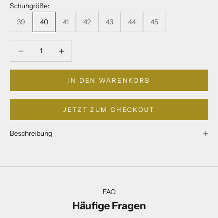
Schuhgröße:
39
40
41
42
43
44
45
Anzahl verringern
Anzahl verringern
IN DEN WARENKORB
JETZT ZUM CHECKOUT
Beschreibung
FAQ
Häufige Fragen