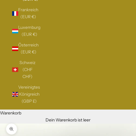
Frankreich
(EUR €)
Luxemburg
(EUR €)
Österreich
(EUR €)
Schweiz
(CHF
CHF)
Vereinigtes
Königreich
(GBP £)
Warenkorb
Dein Warenkorb ist leer
Bild vergrößern